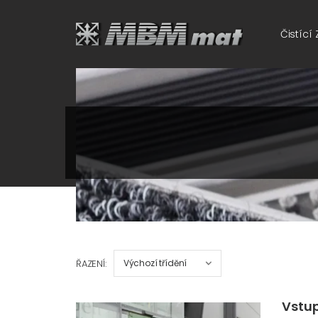
Čistící
ŘAZENÍ:
Vstup