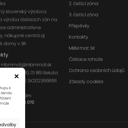
ika
2. čistící zóna
ný slovenský výrobca.
3. čistící zóna
a výroba čistiacich zón na
Příspěvky
pre administratívne
, nákupné centrá aj
Kontakty
é domy v SR.
MBM mat SK
kty
Čistiace rohože
:
mbmmat@mbmmat.sk
Ochrana osobních údajů
K:
Visolaje 410, 01 861 Beluša
2023668911 | SK2023668911
Zásady cookies
stupu k
s těmito
Zavolajte nám
cházení
+421 905 804 070
 může
edvolby