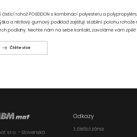
 čisticí rohož POSEIDON s kombinací polyesteru a polypropylénu
ýška a nitrilový gumový podklad zajišťují stabilní polohu rohož
rch podlahy. Nechte nám na sebe kontakt, zavoláme vám zpět! 
Čtěte více
Odkazy
1. čistící zóna
t s.r.o. - Slovenská