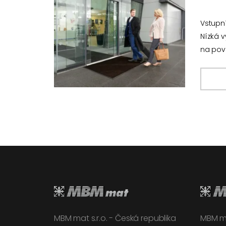
Vstupní
Nízká v
na pov
MBM mat s.r.o. - Česká republika
MBM ma