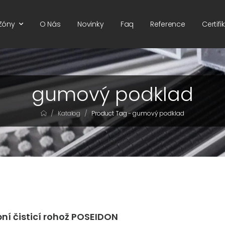
 Zóny
O Nás
Novinky
Faq
Reference
Certif
gumový podklad
/
/
Katalog
Product Tag - gumový podklad
ní čisticí rohož POSEIDON