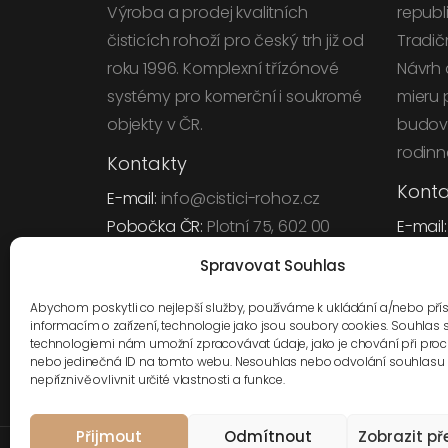
Výroba a prodej kvalitních
republ
čisticích rohoží pro český trh již od
Tradič
roku 1996. Komplexní třízónové
Návrh 
systémy pro komerční i soukromé
mieru 
objekty v ČR.
budovy
rodinn
Kontakty
Konta
E-mail:
info@cistici-rohoz.cz
Pobočka ČR:
Plotní 75, 602 00
E-mail
Brno
Sídlo S
Spravovat Souhlas
IČO:
46968237
| 2023668911
IČO:
SK
Abychom poskytli co nejlepší služby, používáme k ukládání a/nebo pří
informacím o zařízení, technologie jako jsou soubory cookies. Souhlas 
Zavolejte nám
technologiemi nám umožní zpracovávat údaje, jako je chování při pro
+420 607 532 361
nebo jedinečná ID na tomto webu. Nesouhlas nebo odvolání souhlasu
nepříznivě ovlivnit určité vlastnosti a funkce.
Přijmout
Odmítnout
Zobrazit př